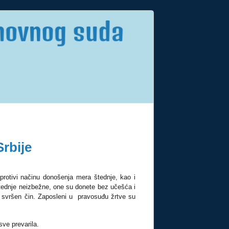
rbije
 protivi načinu donošenja mera štednje, kao i
ednje neizbežne, one su donete bez učešća i
ed svršen čin. Zaposleni u pravosuđu žrtve su
ve prevarila.