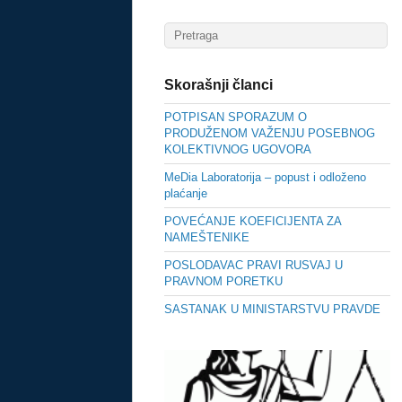
Skorašnji članci
POTPISAN SPORAZUM O
PRODUŽENOM VAŽENJU POSEBNOG
KOLEKTIVNOG UGOVORA
MeDia Laboratorija – popust i odloženo
plaćanje
POVEĆANJE KOEFICIJENTA ZA
NAMEŠTENIKE
POSLODAVAC PRAVI RUSVAJ U
PRAVNOM PORETKU
SASTANAK U MINISTARSTVU PRAVDE