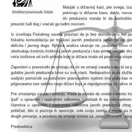
Manjak u državnoj kasi, pre svega, izaz
Sindikat pravosuđa Srbije
pokrivaju iz državne kase, dakle, novc
tih preduzeća morala bi da kontroliše
preuzeti tuđi dug i vraćati ga tuđim novcem.
Iz izveštaja Fiskalnog saveta proizlazi da je bez dovođenja u red 
fiskalnu konsolidaciju jer troškovi javnih preduzeća jedan su od gl
deficita i javnog duga. Njihova analiza ukazuje na „uzaludnu žrtvu r
obuhvataju kontrolu troškova javnih preduzeća i kao primer navode dv
veće troškove od svih prihoda koje je država imala od povećanja stope
Zaposleni u pravosuđu ne pristaju da im se smanji zarada kako bi se p
gubitke javnih preduzeća krive su sve vlasti. Nedopustivo je da služben
sudijski pomoćnik sa položenim pravosudnim ispitom ima platu kao n
prigovaramo tom radniku nego državi koja je najodgovornija za takvo st
Pre smanjenja zarada i penzija, Vlada je morala da uvede kontrolu tr
ljudi“ u upravnim i nadzornim odborima, i uskladi ih sa /ne/uspeho
članstva u upravnim i nadzornim odborima javnih preduzeća zbog 
političari, bilo iz pozicije ili opozicije, vole svoju zemlju – morali 
drugih primanja, a posebno da smanje iznose za „specijalizovane uslug
Predsednica