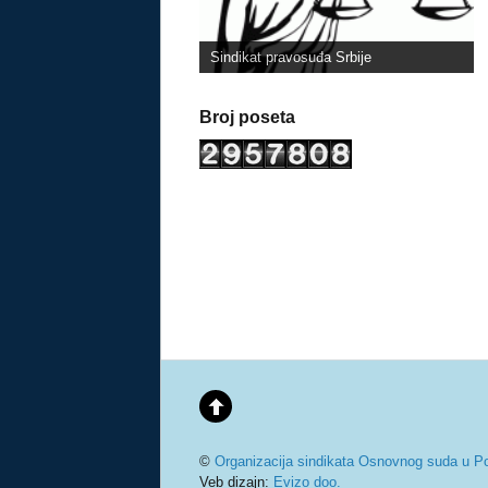
Sindikat pravosuđa Srbije
Broj poseta
©
Organizacija sindikata Osnovnog suda u P
Veb dizajn:
Evizo doo.