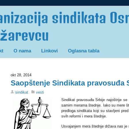
kt
O nama
Linkovi
Oglasna tabla
okt 28, 2014
Saopštenje Sindikata pravosuđa S
sindikat
vesti
Sindikat pravosuđa Srbije najoštrije se
samim merama štednje. Iako su mere št
predloga sindikata koji su stavljeni pr
svih reformi i mera štednje.
Usvajanjem mera štednje država nas je s