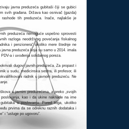
ivaju javna preduzeća gubitaši čiji se gubici
em svih građana. Država kao osnivač (gazda)
 rashode tih preduzeća. Inače, najlakše je
javnih preduzeća nemoguće uspešno sprovesti
avnih razloga neodrživog povećanja fiskalnog
adnika i penzionera“ ukoliko mere štednje ne
a javna preduzeća koja su samo u 2014. imala
 PDV-a i uvođenja solidarnog poreza.
okrivali dugovi javnih preduzeća. Za propast i
ik u sudu, medicinska sestra, ili profesor, ili
ekvalifikovani radnik u javnom preduzeću. Ne
anje.
oškova u javnim preduzećima, a preko „svojih
m poslovanja, kao i da ukine naknade na ime
gubitaka u poslovanju. Pored toga, ukoliko
su među prvima da se odreknu raznih dodataka i
e” i “usluge po ugovoru”.