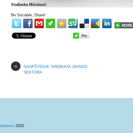
Slađanka Milošević
Be Sociable, Share!
«
SAOPŠTENJE SINDIKATA JAVNOG
SEKTORA
ožarevcu
2026