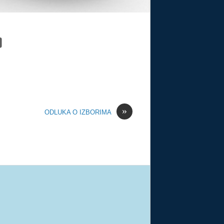
»
ODLUKA O IZBORIMA