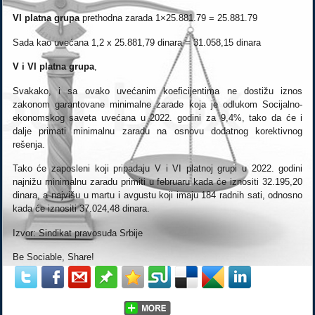
VI platna grupa
prethodna zarada 1×25.881.79 = 25.881.79
Sada kao uvećana 1,2 x 25.881,79 dinara = 31.058,15 dinara
V i VI platna grupa
,
S
vakako, i sa ovako uvećanim koeficijentima ne dostižu iznos
zakonom garantovane minimalne zarade koja je odlukom Socijalno-
ekonomskog saveta uvećana u 2022. godini za 9,4%, tako da će i
dalje primati minimalnu zaradu na osnovu dodatnog korektivnog
rešenja.
Tako će zaposleni koji pripadaju V i VI platnoj grupi u 2022. godini
najnižu minimalnu zaradu primiti u februaru kada će iznositi 32.195,20
dinara, a najvišu u martu i avgustu koji imaju 184 radnih sati, odnosno
kada će iznositi 37.024,48 dinara.
Izvor: Sindikat pravosuđa Srbije
Be Sociable, Share!