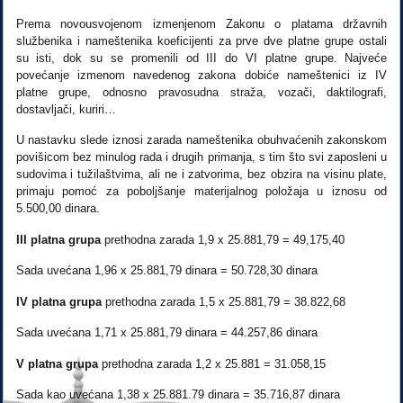
Prema novousvojenom izmenjenom Zakonu o platama državnih
službenika i nameštenika koeficijenti za prve dve platne grupe ostali
su isti, dok su se promenili od III do VI platne grupe. Najveće
povećanje izmenom navedenog zakona dobiće nameštenici iz IV
platne grupe, odnosno pravosudna straža, vozači, daktilografi,
dostavljači, kuriri…
U nastavku slede iznosi zarada nameštenika obuhvaćenih zakonskom
povišicom bez minulog rada i drugih primanja, s tim što svi zaposleni u
sudovima i tužilaštvima, ali ne i zatvorima, bez obzira na visinu plate,
primaju pomoć za poboljšanje materijalnog položaja u iznosu od
5.500,00 dinara.
III platna grupa
prethodna zarada 1,9 x 25.881,79 = 49,175,40
Sada uvećana 1,96 x 25.881,79 dinara = 50.728,30 dinara
IV platna grupa
prethodna zarada 1,5 x 25.881,79 = 38.822,68
Sada uvećana 1,71 x 25.881,79 dinara = 44.257,86 dinara
V platna grupa
prethodna zarada 1,2 x 25.881 = 31.058,15
Sada kao uvećana 1,38 x 25.881.79 dinara = 35.716,87 dinara