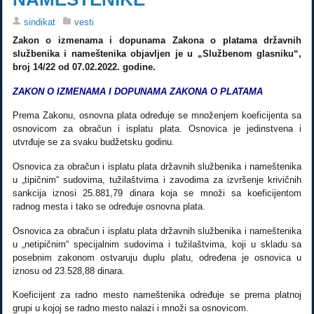
sindikat
vesti
Zakon o izmenama i dopunama Zakona o platama državnih
službenika i nameštenika objavljen je u „Službenom glasniku“,
broj 14/22 od 07.02.2022. godine.
ZAKON O IZMENAMA I DOPUNAMA ZAKONA O PLATAMA
P
rema Zakonu, osnovna plata određuje se množenjem koeficijenta sa
osnovicom za obračun i isplatu plata. Osnovica je jedinstvena i
utvrđuje se za svaku budžetsku godinu.
Osnovica za obračun i isplatu plata državnih službenika i nameštenika
u „tipičnim“ sudovima, tužilaštvima i zavodima za izvršenje krivičnih
sankcija iznosi 25.881,79 dinara koja se množi sa koeficijentom
radnog mesta i tako se određuje osnovna plata.
Osnovica za obračun i isplatu plata državnih službenika i nameštenika
u „netipičnim“ specijalnim sudovima i tužilaštvima, koji u skladu sa
posebnim zakonom ostvaruju duplu platu, određena je osnovica u
iznosu od 23.528,88 dinara.
Koeficijent za radno mesto nameštenika određuje se prema platnoj
grupi u kojoj se radno mesto nalazi i množi sa osnovicom.