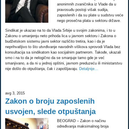
anonimnih zvaničnika iz Vlade da u
pravosuđu postoji višak sudija,
zaposlenih i da su plate u sudstvu veće
nego prosečna plata u sektoru države.
Sindikat je ukazao na to da Vlada Srbije u svojim zakonima, i to u
Zakonu o umanjenju neto prihoda lica u javnom sektoru i Zakona o
budžetskom sistemu javni sektor različito tretira, kao i da je
neprihvatljivo to što utvrđivanje navodnih viškova sprovodi Vlada bez
konsultacija sa sindikatom kao socijalnim partnerom. Takođe, ukazali
smo i na to da je nelogično da se smanjuje tamo gde je već
smanjivano, a da ni u jednoj opštini, javnom preduzeću ili ministarstvu
nije došlo do otpuštanja, čak i zapošljavaju.
Detaljnije…
avg 3, 2015
Zakon o broju zaposlenih
usvojen, slede otpuštanja
BEOGRAD – Zakon o načinu
određivanja maksimalnog broja