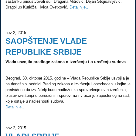
sastanku prisustvovali su i Dragana Mitrović, Dejan Stojisavljević,
Dragoljub Kuridža i Ivica Cvetković.
Detaljnije…
nov 2, 2015
SAOPŠTENJE VLADE
REPUBLIKE SRBIJE
Vlada usvojila predloge zakona o izvršenju i o uređenju sudova
Beograd, 30. oktobar 2015. godine – Vlada Republike Srbije usvojila je
na današnjoj sednici Predlog zakona o izvršenju i obezbeđenju kojim je
predviđeno da izvršitelji budu nadležni za sprovođenje svih izvršenja,
izuzev izvršenja u porodičnim sporovima i vraćanju zaposlenog na rad,
koje ostaje u nadležnosti sudova.
Detaljnije…
nov 2, 2015