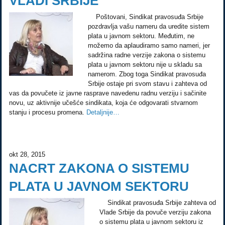
VLADI SRBIJE
Poštovani, Sindikat pravosuđa Srbije
pozdravlja vašu nameru da uredite sistem
plata u javnom sektoru. Međutim, ne
možemo da aplaudiramo samo nameri, jer
sadržina radne verzije zakona o sistemu
plata u javnom sektoru nije u skladu sa
namerom. Zbog toga Sindikat pravosuđa
Srbije ostaje pri svom stavu i zahteva od
vas da povučete iz javne rasprave navedenu radnu verziju i sačinite
novu, uz aktivnije učešće sindikata, koja će odgovarati stvarnom
stanju i procesu promena.
Detaljnije…
okt 28, 2015
NACRT ZAKONA O SISTEMU
PLATA U JAVNOM SEKTORU
Sindikat pravosuđa Srbije zahteva od
Vlade Srbije da povuče verziju zakona
o sistemu plata u javnom sektoru iz