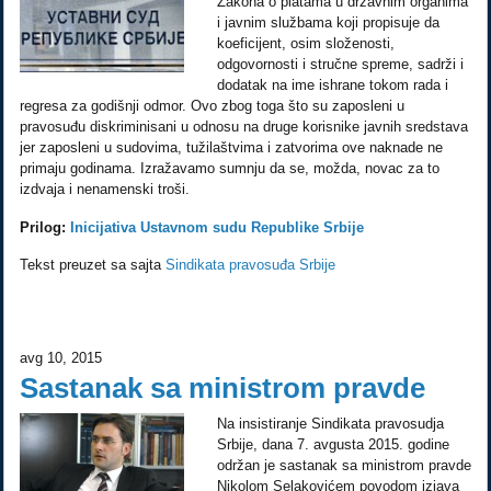
Zakona o platama u državnim organima
i javnim službama koji propisuje da
koeficijent, osim složenosti,
odgovornosti i stručne spreme, sadrži i
dodatak na ime ishrane tokom rada i
regresa za godišnji odmor. Ovo zbog toga što su zaposleni u
pravosuđu diskriminisani u odnosu na druge korisnike javnih sredstava
jer zaposleni u sudovima, tužilaštvima i zatvorima ove naknade ne
primaju godinama. Izražavamo sumnju da se, možda, novac za to
izdvaja i nenamenski troši.
Prilog:
Inicijativa Ustavnom sudu Republike Srbije
Tekst preuzet sa sajta
Sindikata pravosuđa Srbije
avg 10, 2015
Sastanak sa ministrom pravde
Na insistiranje Sindikata pravosudja
Srbije, dana 7. avgusta 2015. godine
održan je sastanak sa ministrom pravde
Nikolom Selakovićem povodom izjava