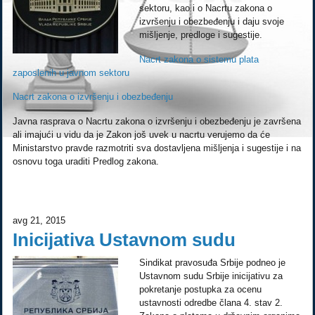
sektoru, kao i o Nacrtu zakona o
izvršenju i obezbeđenju i daju svoje
mišljenje, predloge i sugestije.
Nacrt zakona o sistemu plata
zaposlenih u javnom sektoru
Nacrt zakona o izvršenju i obezbeđenju
Javna rasprava o Nacrtu zakona o izvršenju i obezbeđenju je završena
ali imajući u vidu da je Zakon još uvek u nacrtu verujemo da će
Ministarstvo pravde razmotriti sva dostavljena mišljenja i sugestije i na
osnovu toga uraditi Predlog zakona.
avg 21, 2015
Inicijativa Ustavnom sudu
Sindikat pravosuđa Srbije podneo je
Ustavnom sudu Srbije inicijativu za
pokretanje postupka za ocenu
ustavnosti odredbe člana 4. stav 2.