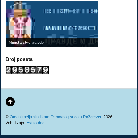
Ministarstvo pravde
Broj poseta
©
Organizacija sindikata Osnovnog suda u Požarevcu
2026
Veb dizajn:
Evizo doo.