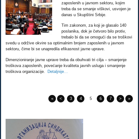
zaposlenih u javnom sektoru, kojim
treba da se smanje viškovi, usvojen je
danas u Skupštini Srbije.
Tim zakonom, za koji je glasalo 140
poslanika, dok je četvoro bilo protiv,
trebalo bi da se omogući da se troškovi
svedu u održive okvire sa optimalnim brojem zaposlenih u javnom
sektoru, čime bi se unapredila efikasnost javne uprave.
Dimenzioniranje javne uprave treba da obuhvati tri cilja – smanjenje
troškova zaposlenih, povećanje kvaliteta javnih usluga i smanjenje
troškova organizacije.
Detaljnije…
«
<
3
4
5
6
7
>
»