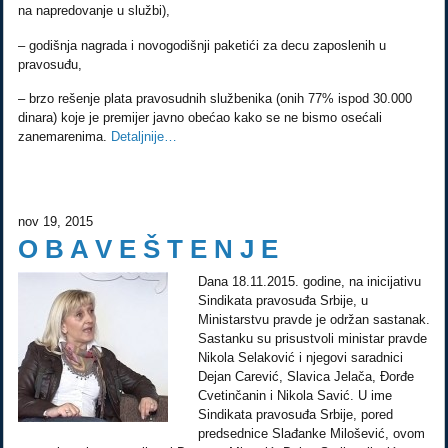
na napredovanje u službi),
– godišnja nagrada i novogodišnji paketići za decu zaposlenih u
pravosuđu,
– brzo rešenje plata pravosudnih službenika (onih 77% ispod 30.000
dinara) koje je premijer javno obećao kako se ne bismo osećali
zanemarenima.
Detaljnije…
nov 19, 2015
O B A V E Š T E N J E
Dana 18.11.2015. godine, na inicijativu
Sindikata pravosuđa Srbije, u
Ministarstvu pravde je održan sastanak.
Sastanku su prisustvoli ministar pravde
Nikola Selaković i njegovi saradnici
Dejan Carević, Slavica Jelača, Đorđe
Cvetinčanin i Nikola Savić. U ime
Sindikata pravosuđa Srbije, pored
predsednice Slađanke Milošević, ovom