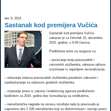
dec 9, 2015
Sastanak kod premijera Vučića
Sastanak kod premijera Vučića
zakazan je za četvrtak 10. decembra
2015. godine, u 9.00 časova.
Predložene teme za razgovor su:
– povećanje broja pravosudnih i
zatvorskih službenika, odnosno njihovo
izuzimanje iz najavljene racionalizacije,
– rešavanje statusa pravosudnih službenika posebnim zakonom i
izjednačavanje sa statusom gradskih službenika,
– stopiranje prava iz zakona i kolektivnog ugovora predloženim
budžetom za 2016. godinu bez konsultacija sa sindikatima,
– nameštenička nagrada na osnovu rezultata rada (u pravosuđu je
zaposleno oko 2.100 nameštenika koji su diskriminisani i nemaju pravo