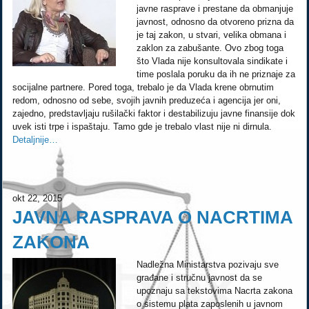
javne rasprave i prestane da obmanjuje
javnost, odnosno da otvoreno prizna da
je taj zakon, u stvari, velika obmana i
zaklon za zabušante. Ovo zbog toga
što Vlada nije konsultovala sindikate i
time poslala poruku da ih ne priznaje za
socijalne partnere. Pored toga, trebalo je da Vlada krene obrnutim
redom, odnosno od sebe, svojih javnih preduzeća i agencija jer oni,
zajedno, predstavljaju rušilački faktor i destabilizuju javne finansije dok
uvek isti trpe i ispaštaju. Tamo gde je trebalo vlast nije ni dirnula.
Detaljnije…
okt 22, 2015
JAVNA RASPRAVA O NACRTIMA
ZAKONA
Nadležna Ministarstva pozivaju sve
građane i stručnu javnost da se
upoznaju sa tekstovima Nacrta zakona
o sistemu plata zaposlenih u javnom